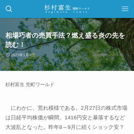
相場巧者の売買手法？燃え盛る炎の先を
読む！
2025年3月3日
杉村富生 兜町ワールド
にわかに、荒れ模様である。
2
月
27
日の株式市場
は日経平均株価が瞬間、
1416
円安と暴落するなど
大波乱となった。昨年
8
～
9
月に続くショック安？