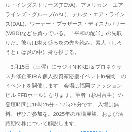
ル・インダストリーズ
(TEVA)
、アメリカン・エア
ラインズ・グループ
(AAL)
、デルタ・エア・ライン
ズ
(DAL)
、ワーナー・ブラザース・ディスカバリー
(WBD)
などを買っている。「平和の配当」の先取
りだ。彼らは燃え盛る炎の先を読み、素人（しろ
うと）は炎の中に身を投じる。
3月
15
日（土曜）にラジオ
NIKKEI
＆プロネクサ
ス共催企業
IR
＆個人投資家応援イベント
in
福岡 の
イベントを開催します。会場は福岡ファッション
ビル
FFB
ホールになります。筆者（杉村富生）の
登壇時間は
16
時
25
分～
17
時
25
分です。入場は無
料、ぜひご参加を。
2025
年の相場展望、および活
躍期待株について解説します。