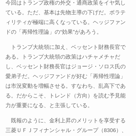
今回はトランプ政権の外交・通商政策をイヤ気し
ている。ただ、基本は先物主導の下げだ。ボラテ
ィリティが極端に高くなっている。ヘッジファン
ドの「再帰性理論」の
“
効果
”
があろう。
トランプ大統領に加え、ベッセント財務長官で
ある。トランプ大統領の政策はハチャメチャだ
し、ベッセント財務長官はジョージ・ソロス氏の
愛弟子だ。ヘッジファンドが好む「再帰性理論」
は市況変動を増幅させる。すなわち、乱高下であ
る。だからこそ、トレンド（方向）を読む予見能
力が重要になる、と主張している。
既報のように、金利上昇のメリットを享受する
三菱ＵＦＪフィナンシャル・グループ（
8306
）、