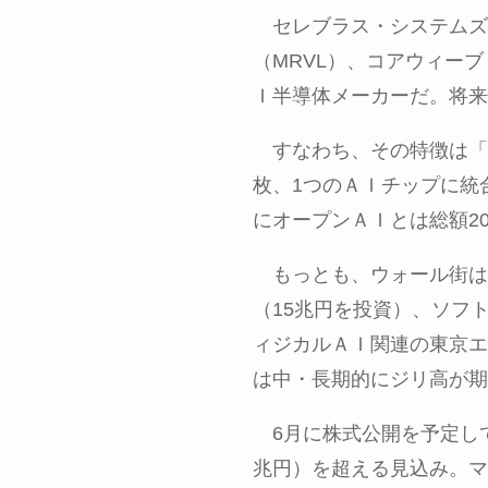
セレブラス・システムズ
（
MRVL
）、コアウィーブ
Ｉ半導体メーカーだ。将来
すなわち、その特徴は「
枚、
1
つのＡＩチップに統
にオープンＡＩとは総額
2
もっとも、ウォール街は
（
15
兆円を投資）、ソフ
ィジカルＡＩ関連の東京エ
は中・長期的にジリ高が期
6月に株式公開を予定し
兆円）を超える見込み。マ