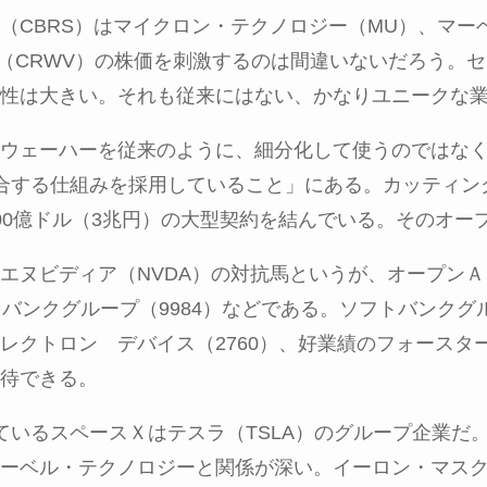
（
CBRS
）はマイクロン・テクノロジー（
MU
）、マー
（
CRWV
）の株価を刺激するのは間違いないだろう。セ
性は大きい。それも従来にはない、かなりユニークな
ウェーハーを従来のように、細分化して使うのではな
合する仕組みを採用していること」にある。カッティン
00
億ドル（
3
兆円）の大型契約を結んでいる。そのオー
エヌビディア（
NVDA
）の対抗馬というが、オープンＡ
トバンクグループ（
9984
）などである。ソフトバンクグ
レクトロン デバイス（
2760
）、好業績のフォースタ
待できる。
ているスペースＸはテスラ（
TSLA
）のグループ企業だ
ーベル・テクノロジーと関係が深い。イーロン・マス