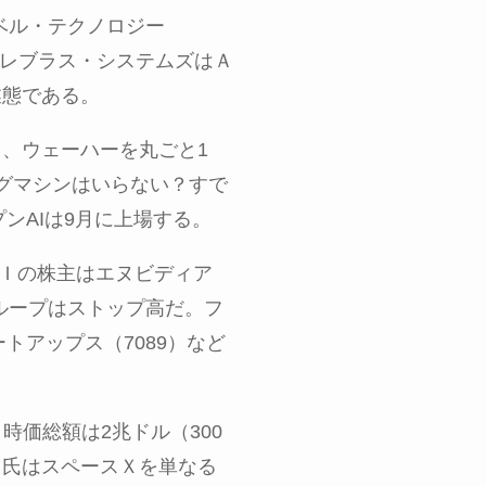
ベル・テクノロジー
レブラス・システムズはＡ
業態である。
く、ウェーハーを丸ごと
1
グマシンはいらない？すで
プン
AI
は
9
月に上場する。
Ｉの株主はエヌビディア
ループはストップ高だ。フ
ートアップス（
7089
）など
。時価総額は
2
兆ドル（
300
ク氏はスペースＸを単なる