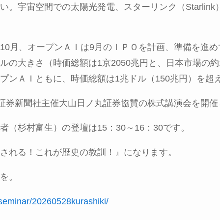
い。宇宙空間での太陽光発電、スターリンク（
Starlink
10
月、オープンＡＩは
9
月のＩＰＯを計画、準備を進め
ルの大きさ（時価総額は
1
京
2050
兆円と、日本市場の約
プンＡＩともに、時価総額は
1
兆ドル（
150
兆円）を超
証券新聞社主催大山日ノ丸証券協賛の株式講演会を開催
者（杉村富生）の登壇は
15
：
30
～
16
：
30
です。
される！これが歴史の教訓！』になります。
を。
/seminar/20260528kurashiki/