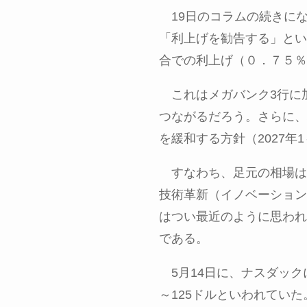
19日のコラムの続きに
「利上げを勧告する」とい
合での利上げ（０．７５％
これはメガバンク
3
行に
つながるだろう。さらに、
を緩和する方針（
2027
年
1
すなわち、足元の相場は
技術革新（イノベーション
はつい最近のように思われ
である。
5月
14
日に、ナスダック
～
125
ドルといわれていた