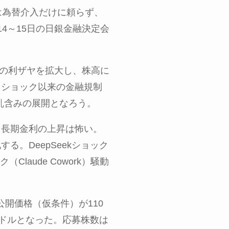
は為替介入だけに頼らず、
14
～
15
日の日銀金融決定会
の利ザヤを拡大し、株高に
・ショック以来の金融規制
乱含みの展開となろう。
。長期金利の上昇は怖い。
化する。
DeepSeek
ショック
ク（
Claude Cowork
）騒動
公開価格（仮条件）が
110
ドルとなった。応募株数は