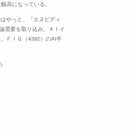
大幅高になっている。
ではやっと、「エヌビディ
論需要を取り込み、ＡＩイ
る。ＦＩＧ（
4392
）の
AI
半
ら