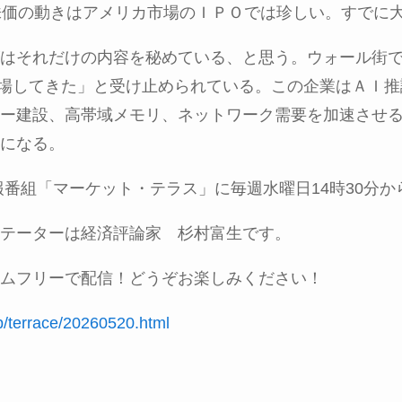
株価の動きはアメリカ市場のＩＰＯでは珍しい。すでに
はそれだけの内容を秘めている、と思う。ウォール街
場してきた」と受け止められている。この企業はＡＩ推
ー建設、高帯域メモリ、ネットワーク需要を加速させ
になる。
報番組「マーケット・テラス」に毎週水曜日
14
時
30
分か
テーターは経済評論家 杉村富生です。
ムフリーで配信！どうぞお楽しみください！
jp/terrace/20260520.html