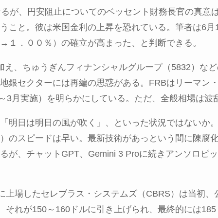
なるが、円安阻止についてのベッセント財務長官の真意
うこと。彼は米国金利の上昇を恐れている。筆者は
6
月
→
１．００％）の確立が高まった、と判断できる。
加え、ちゅうぎんフィナンシャルグループ（
5832
）など
地銀セクターには再編の思惑がある。
FRB
はリーマン
～
3
月実施）を明らかにしている。ただ、全般相場は波
「明日は明日の風が吹く」、といった状況ではないか
）のスピードは早い。最新技術があっという間に陳腐
るが、チャット
GPT
、
Gemini 3 Pro
に続きアンソロピッ
に上場したセレブラス・システムズ（
CBRS
）は当初、
。それが
150
～
160
ドルに引き上げられ、最終的には
185