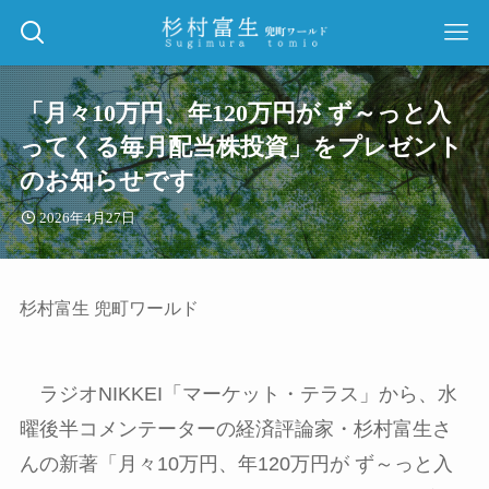
「月々10万円、年120万円が ず～っと入
ってくる毎月配当株投資」をプレゼント
のお知らせです
2026年4月27日
杉村富生 兜町ワールド
ラジオNIKKEI「マーケット・テラス」から、
水
曜後半コメンテーターの
経済評論家・杉村富生さ
んの新著「月々10万円、年120万円が ず～っと入