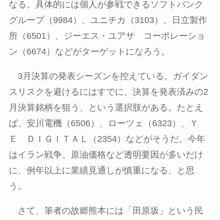
なる。具体的には個人が参戦できるソフトバンク
グループ（
9984
）、ユニチカ（
3103
）、日立製作
所（
6501
）、ジーエス・ユアサ コーポレーショ
ン（
6674
）などがターゲットになろう。
3月決算の発表シーズンを控えている。ガイダン
スリスクを避けるにはすでに、決算を発表済みの
2
月決算銘柄を狙う、という選択肢がある。たとえ
ば、安川電機（
6506
）、ローツェ（
6323
）、Ｙ
Ｅ ＤＩＧＩＴＡＬ（
2354
）などがそうだ。今年
はイラン戦争、原油価格など透明要因が多いだけ
に、例年以上に業績見通しが慎重になる、と思
う。
さて、筆者の故郷熊本には「田原坂」という民