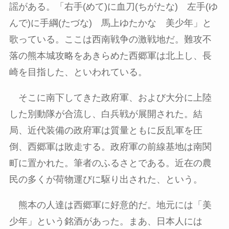
謡がある。「右手
(
めて
)
に血刀
(
ちがたな
)
左手
(
ゆ
んで
)
に手綱
(
たづな
)
馬上ゆたかな 美少年」と
歌っている。ここは西南戦争の激戦地だ。難攻不
落の熊本城攻略をあきらめた西郷軍は北上し、長
崎を目指した、といわれている。
そこに南下してきた政府軍、および大分に上陸
した別動隊が合流し、白兵戦が展開された。結
局、近代装備の政府軍は質量ともに反乱軍を圧
倒、西郷軍は敗走する。政府軍の前線基地は南関
町に置かれた。筆者のふるさとである。近在の農
民の多くが荷物運びに駆り出された、という。
熊本の人達は西郷軍に好意的だ。地元には「美
少年」という銘酒があった。まあ、日本人には