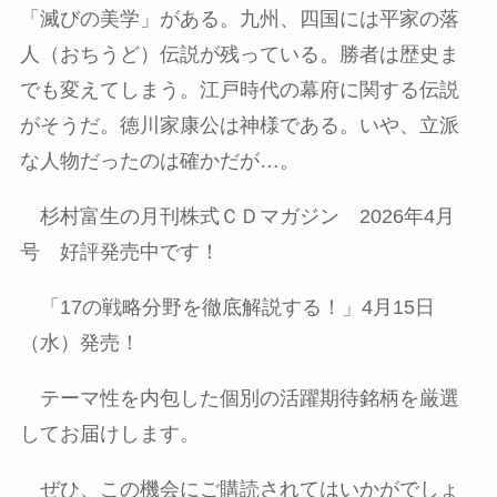
「滅びの美学」がある。九州、四国には平家の落
人（おちうど）伝説が残っている。勝者は歴史ま
でも変えてしまう。江戸時代の幕府に関する伝説
がそうだ。徳川家康公は神様である。いや、立派
な人物だったのは確かだが…。
杉村富生の月刊株式ＣＤマガジン
2026
年
4
月
号 好評発売中です！
「
17
の戦略分野を徹底解説する！」
4
月
15
日
（水）発売！
テーマ性を内包した個別の活躍期待銘柄を厳選
してお届けします。
ぜひ、この機会にご購読されてはいかがでしょ