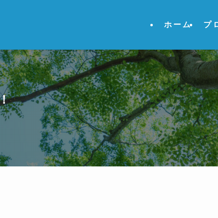
ホーム
プ
！