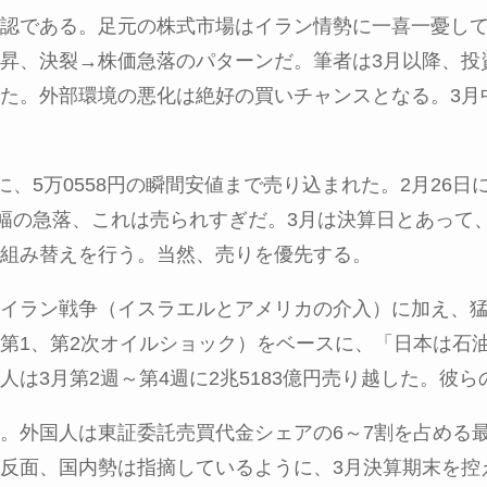
認である。足元の株式市場はイラン情勢に一喜一憂し
昇、決裂→株価急落のパターンだ。筆者は
3
月以降、投
た。外部環境の悪化は絶好の買いチャンスとなる。
3
月
に、
5
万
0558
円の瞬間安値まで売り込まれた。
2
月
26
日
幅の急落、これは売られすぎだ。
3
月は決算日とあって
組み替えを行う。当然、売りを優先する。
イラン戦争（イスラエルとアメリカの介入）に加え、
第
1
、第
2
次オイルショック）をベースに、「日本は石
人は
3
月第
2
週～第
4
週に
2
兆
5183
億円売り越した。彼ら
。外国人は東証委託売買代金シェアの
6
～
7
割を占める
反面、国内勢は指摘しているように、
3
月決算期末を控