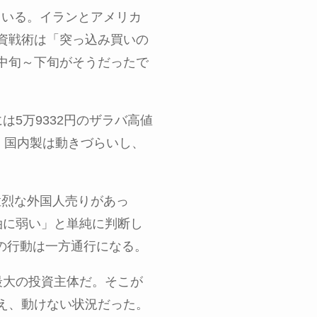
ている。イランとアメリカ
資戦術は「突っ込み買いの
中旬～下旬がそうだったで
には
5
万
9332
円のザラバ高値
、国内製は動きづらいし、
猛烈な外国人売りがあっ
油に弱い」と単純に判断し
の行動は一方通行になる。
最大の投資主体だ。そこが
え、動けない状況だった。