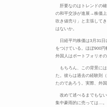
肝要なのはトレンドの確
の和平交渉が進展→株価上
吹き値売り」と主張してき
はないか。
日経平均株価は
3
月
31
日
をつけている。ほぼ
900
円
外国人はポートフォリオの
もちろん、この背景には
た。彼らは過去の経験則（
たのであろう。実際、外国
改めて述べるまでもない
集中豪雨的に売っては…。