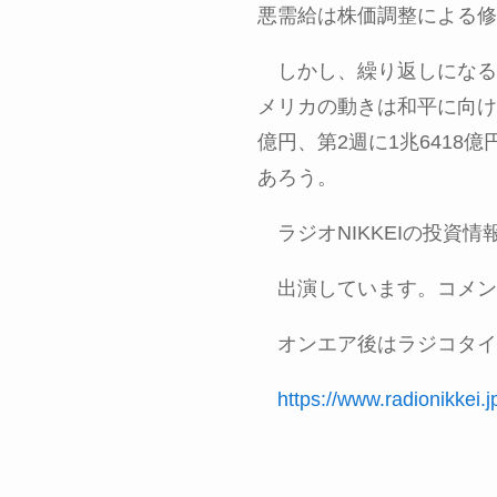
悪需給は株価調整による修
しかし、繰り返しになる
メリカの動きは和平に向け
億円、第
2
週に
1
兆
6418
億
あろう。
ラジオ
NIKKEI
の投資情
出演しています。コメン
オンエア後はラジコタイ
https://www.radionikkei.