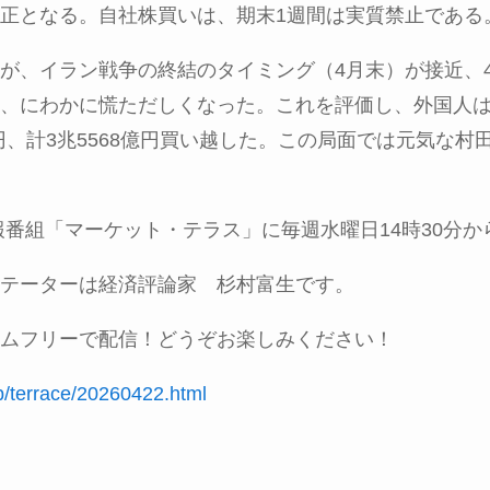
正となる。自社株買いは、期末
1
週間は実質禁止である
が、イラン戦争の終結のタイミング（
4
月末）が接近、
、にわかに慌ただしくなった。これを評価し、外国人
円、計
3
兆
5568
億円買い越した。この局面では元気な村
報番組「マーケット・テラス」に毎週水曜日
14
時
30
分か
テーターは経済評論家 杉村富生です。
ムフリーで配信！どうぞお楽しみください！
jp/terrace/20260422.html