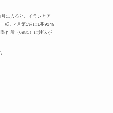
。
4
月に入ると、イランとア
は一転、
4
月第
1
週に
1
兆
9149
田製作所（
6981
）に妙味が
ら