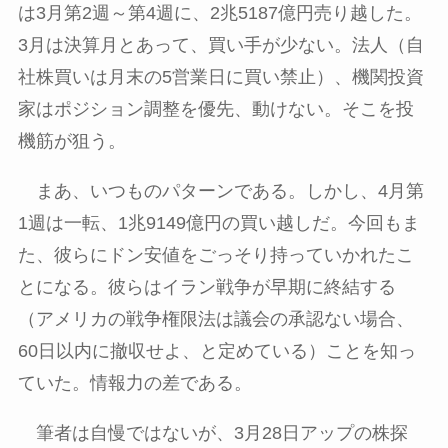
は
3
月第
2
週～第
4
週に、
2
兆
5187
億円売り越した。
3
月は決算月とあって、買い手が少ない。法人（自
社株買いは月末の
5
営業日に買い禁止）、機関投資
家はポジション調整を優先、動けない。そこを投
機筋が狙う。
まあ、いつものパターンである。しかし、
4
月第
1
週は一転、
1
兆
9149
億円の買い越しだ。今回もま
た、彼らにドン安値をごっそり持っていかれたこ
とになる。彼らはイラン戦争が早期に終結する
（アメリカの戦争権限法は議会の承認ない場合、
60
日以内に撤収せよ、と定めている）ことを知っ
ていた。情報力の差である。
筆者は自慢ではないが、
3
月
28
日アップの株探