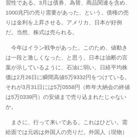
習性である。
3
月は債券、為替、商品関連を含め、
1000
兆円の売り需要があった、という。債権の売
りは金利を上昇させる。アメリカ、日本が好例
だ。当然、株式は売られる。
今年はイラン戦争があった。このため、値動き
は一段と激しくなった、と思う。日本は油断の言
葉が示しているように、石油に弱い。日経平均株
価は
2
月
26
日に瞬間高値
5
万
9332
円をつけている。
それが
3
月
31
日には
5
万
0558
円（昨年大納会の終値
は
5
万
0339
円）の安値まで売り込まれたじゃない
か。
まさに、行って来いである。これはひどい。需
給面では元凶は外国人の売りだ。外国人（現物）