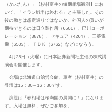
（かぶたん）」【杉村富生の短期相場観測】にお
いて、「イラン戦争は終わる」と主張した。その
後の動きは想定通りではないか。外国人の買いが
期待できるのは日立製作所（
6501
）、巴川コーポ
レーション（
3878
）、セキュア（
4264
）、三菱電
機（
6503
）、ＴＤＫ（
6762
）などになろう。
4月
28
日（火曜）に日本証券新聞社主催の株式講
演会を開催します。
会場は北海道自治労会館、筆者（杉村富生）の
登壇は
15
：
30
～
16
：
30
です。
演題は『春相場は桜満開の展開に！』になりま
す。入場は無料、ぜひご参加を。