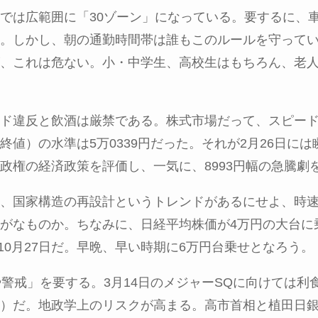
では広範囲に「
30
ゾーン」になっている。要するに、
。しかし、朝の通勤時間帯は誰もこのルールを守って
が、これは危ない。小・中学生、高校生はもちろん、老
ド違反と飲酒は厳禁である。株式市場だって、スピー
終値）の水準は
5
万
0339
円だった。それが
2
月
26
日には
政権の経済政策を評価し、一気に、
8993
円幅の急騰劇
、国家構造の再設計というトレンドがあるにせよ、時
がなものか。ちなみに、日経平均株価が
4
万円の大台に
10
月
27
日だ。早晩、早い時期に
6
万円台乗せとなろう。
や警戒」を要する。
3
月
14
日のメジャー
SQ
に向けては利
？）だ。地政学上のリスクが高まる。高市首相と植田日