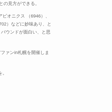
との見方ができる。
アビオニクス （
6946
）、
702
）などに妙味あり、と
リバウンドが面白い、と思
T
ファン
in
札幌を開催しま
を。