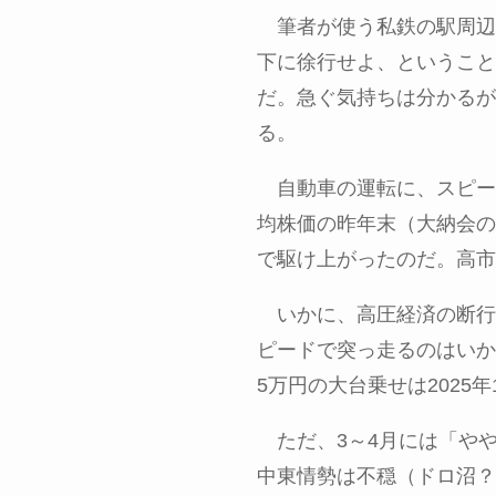
筆者が使う私鉄の駅周辺
下に徐行せよ、ということ
だ。急ぐ気持ちは分かる
る。
自動車の運転に、スピー
均株価の昨年末（大納会の
で駆け上がったのだ。高市
いかに、高圧経済の断行
ピードで突っ走るのはいか
5
万円の大台乗せは
2025
年
ただ、
3
～
4
月には「や
中東情勢は不穏（ドロ沼