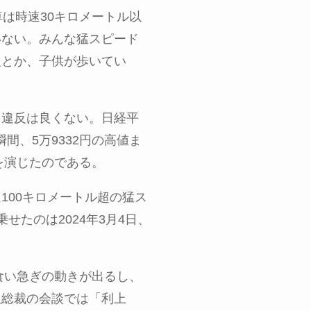
車は時速
30
キロメートル以
いない。みんな猛スピード
人とか、子供が歩いてい
ド違反は良くない。日経平
瞬間、
5
万
9332
円の高値ま
を演じたのである。
速
100
キロメートル超の猛ス
乗せたのは
2024
年
3
月
4
日、
食い急ぎの動きが出るし、
銀総裁の会談では「利上