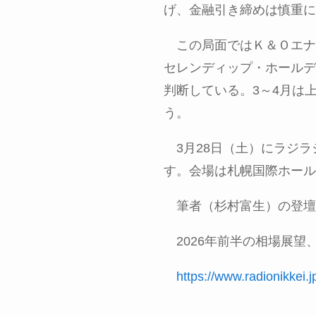
げ、金融引き締めは慎重に
この局面ではＫ＆Ｏエナ
セレンディップ・ホールデ
判断している。
3
～
4
月は
う。
3月
28
日（土）にラジラ
す。会場は札幌国際ホール
筆者（杉村富生）の登壇
2026
年前半の相場展望
https://www.radionikkei