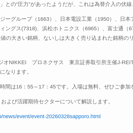
」との
“
圧力
”
があったようだが、これは為替介入の伏線
ジーグループ（
1663
）、日本電設工業（
1950
）、日本
ィングス
(7318)
、浜松ホトニクス（
6965
）、富士通（
6
上値の大きい銘柄、ないしは大きく売り込まれた銘柄の
ジオ
NIKKEI
プロネクサス 東京証券取引所主催
J-REI
になります。
時間は
16
：
55
～
17
：
45
です。入場は無料、ぜひご参加
、および活躍期待セクターについて解説します。
.jp/news/event/event-20260328sapporo.html