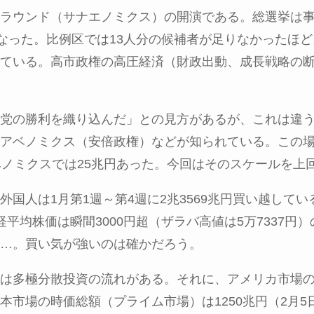
ラウンド（サナエノミクス）の開演である。総選挙は
となった。比例区では13人分の候補者が足りなかったほ
ている。高市政権の高圧経済（財政出動、成長戦略の
党の勝利を織り込んだ」との見方があるが、これは違
アベノミクス（安倍政権）などが知られている。この
ベノミクスでは25兆円あった。今回はそのスケールを上
外国人は1月第1週～第4週に2兆3569兆円買い越して
平均株価は瞬間3000円超（ザラバ高値は5万7337円
…。買い気が強いのは確かだろう。
は多極分散投資の流れがある。それに、アメリカ市場
本市場の時価総額（プライム市場）は1250兆円（2月