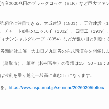
資産2000兆円のブラックロック（BLK）など巨大ファ
強靭化に注目できる。大成建設（1801）、五洋建設（1
チャート妙味のニッスイ（1332）、四電工（1939）
フィナンシャルグループ（8354）などが狙い目と判断す
証券新聞社主催 大山日ノ丸証券の株式講演会を開催し
（鳥取市）、筆者（杉村富生）の登壇は
15
：
30
～
16
：
3
は波乱を乗り越え一段高に進む
!!
』になります。
を。
https://www.nsjournal.jp/seminar/20260305tottori/