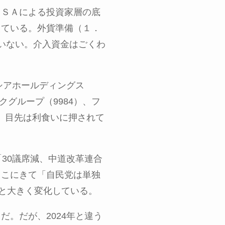
ＩＳＡによる投資家層の底
えている。外貨準備（１．
いない。介入資金はごくわ
シアホールディングス
クグループ（
9984
）、フ
。目先は利食いに押されて
「
30
議席減、中道改革連合
ここにきて「自民党は単独
と大きく変化している。
うだ。だが、
2024
年と違う