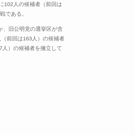
に
102
人の候補者（前回は
戦である。
か、旧公明党の選挙区が含
人（前回は
163
人）の候補者
7
人）の候補者を擁立して