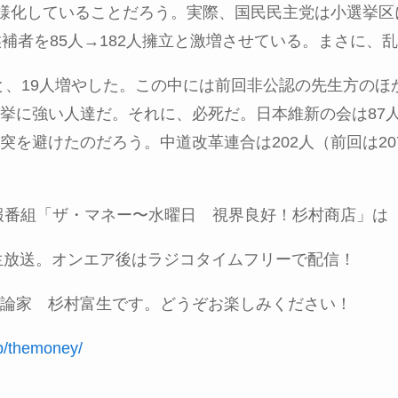
多様化していることだろう。実際、国民民主党は小選挙区
候補者を
85
人→
182
人擁立と激増させている。まさに、乱
と、
19
人増やした。この中には前回非公認の先生方のほ
挙に強い人達だ。それに、必死だ。日本維新の会は
87
突を避けたのだろう。中道改革連合は
202
人（前回は
20
報番組「ザ・マネー〜水曜日 視界良好！杉村商店」は
生放送。オンエア後はラジコタイムフリーで配信！
論家 杉村富生です。どうぞお楽しみください！
jp/themoney/