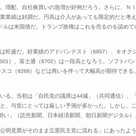
。増配、自社株買いの急増が好例だろう。さらに、Ｎ
業業績は好調だ。円高は介入があっても限定的だと考
ドルは米国債だ。トランプ政権はこれを売るのを認めて
は旺盛だ。好業績のアドバンテスト（
6857
）、キオク
501
）、富士通（
6702
）は一段高となろう。ソフトバン
テスコ（
6268
）などは商いを伴って大幅高が期待できる
いる。当初は「自民党の議席は
44
減」（共同通信）、
と、与党にとっては厳しい予測が多かった。しかし、
勢い」（読売新聞、日本経済新聞、朝日新聞デジタル）
公明党票がそのまま立憲民主党に流れる」にあったよ