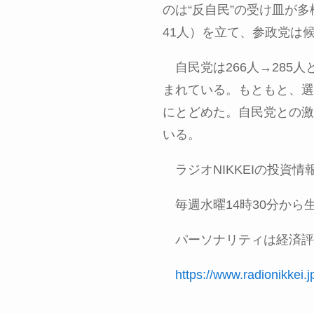
のは“反自民”の受け皿が
41
人）を立て、参政党は
自民党は
266
人→
285
人
まれている。もともと、選
にとどめた。自民党との激
いる。
ラジオ
NIKKEI
の投資情
毎週水曜
14
時
30
分から
パーソナリティは経済評
https://www.radionikkei.