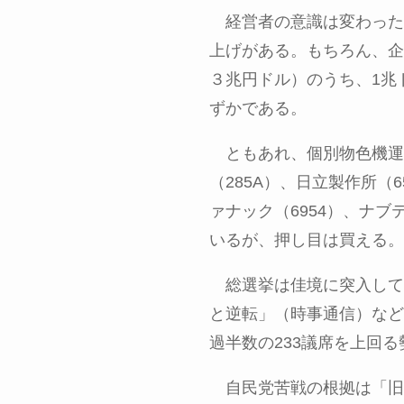
経営者の意識は変わった
上げがある。もちろん、企
３兆円ドル）のうち、
1
兆
ずかである。
ともあれ、個別物色機運
（
285A
）、日立製作所（
6
ァナック（
6954
）、ナブ
いるが、押し目は買える。
総選挙は佳境に突入して
と逆転」（時事通信）など
過半数の
233
議席を上回る
自民党苦戦の根拠は「旧