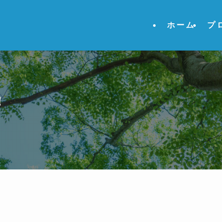
ホーム
プ
！