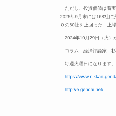
ただし、投資価値は着実
2025
年
9
月末には
168
社に
Ｏの
60
社を上回った。上
2024年
10
月
29
日（火）
コラム 経済評論家 杉
毎週火曜日になります。
https://www.nikkan-gend
http://e.gendai.net/