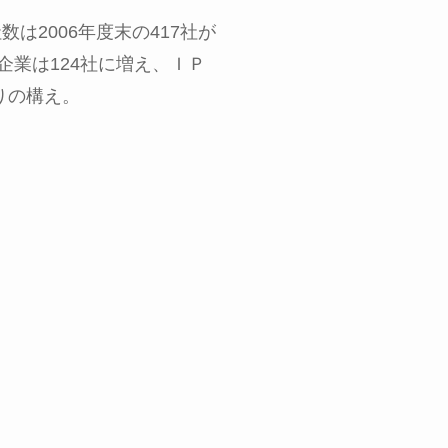
社数は
2006
年度末の
417
社が
企業は
124
社に増え、ＩＰ
りの構え。
。