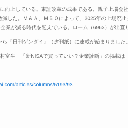
に向上している。東証改革の成果である。親子上場会
激減した。Ｍ＆Ａ、ＭＢＯによって、
2025
年の上場廃止
場企業が減る時代を迎えている。ローム（
6963
）が出直
から『日刊ゲンダイ』（夕刊紙）に連載が始まりました
村富生 「新
NISA
で買っていい？企業診断」の掲載は
ai.com/articles/columns/5193/93