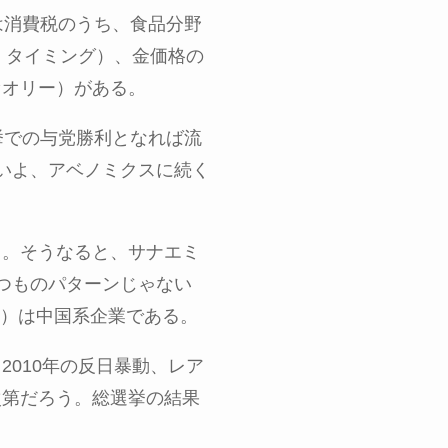
は消費税のうち、食品分野
、タイミング）、金価格の
セオリー）がある。
挙での与党勝利となれば流
いよ、アベノミクスに続く
る。そうなると、サナエミ
つものパターンじゃない
）は中国系企業である。
。
2010
年の反日暴動、レア
次第だろう。総選挙の結果