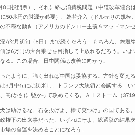
月
8
日投開票）、それに絡む消費税問題（中道改革連合
間に
50
兆円の財源が必要）、為替介入（ドル売りの規模
の不穏な動き（アメリカのドンロー主義＆マッドマン
況が
2
月初旬（
8
日）まで続くだろう。もちろん、総選
価は
6
万円の大台乗せを目指して上放れるだろう。いよ
なる。この場合、日中関係は改善に向かう。
ったように、強く出れば中国は妥協する。方針を変え
は
3
月中旬には訪米し、トランプ大統領と会談する。い
、嵩
(
かさ
)
に懸かって攻めてくる。ＡＩストーム（
3719
犬は助けるな、石を投げよ、棒で突つけ」の国である
政権下の出来事だった。いずれにせよ、総選挙の結果
市場の命運を決めることになろう。