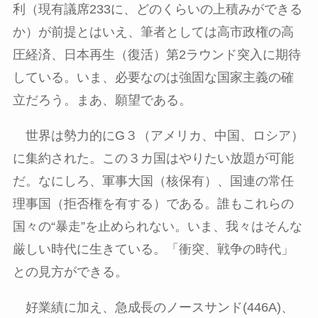
利（現有議席
233
に、どのくらいの上積みができる
か）が前提とはいえ、筆者としては高市政権の高
圧経済、日本再生（復活）第
2
ラウンド突入に期待
している。いま、必要なのは強固な国家主義の確
立だろう。まあ、願望である。
世界は勢力的に
G
３（アメリカ、中国、ロシア）
に集約された。この３カ国はやりたい放題が可能
だ。なにしろ、軍事大国（核保有）、国連の常任
理事国（拒否権を有する）である。誰もこれらの
国々の
“
暴走
”
を止められない。いま、我々はそんな
厳しい時代に生きている。「衝突、戦争の時代」
との見方ができる。
好業績に加え、急成長のノースサンド
(446A)
、