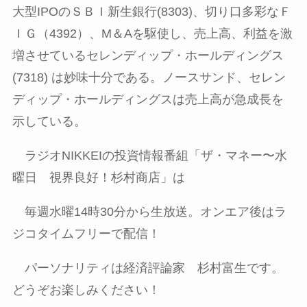
大型
IPO
のＳＢＩ新生銀行
(8303)
、切り口多彩なＦ
ＩＧ（
4392
）、
M
＆
A
を駆使し、売上高、利益を激
増させているセレンディップ・ホールディングス
(7318)
は妙味十分である。ノースサンド、セレン
ディップ・ホールディングスは売上高が急成長を
示している。
ラジオ
NIKKEI
の投資情報番組「ザ・マネー〜水
曜日 視界良好！杉村商店」は
毎週水曜
14
時
30
分から生放送。オンエア後はラ
ジコタイムフリーで配信！
パーソナリティは経済評論家 杉村富生です。
どうぞお楽しみください！