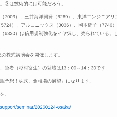
。③は技術的には可能だろう。
（
7003
）、三井海洋開発（
6269
）、東洋エンジニアリ
（
5724
）、アルコニックス（
3036
）、岡本硝子（
7746
）
（
6330
）は信用規制強化をイヤ気し、売られている。
催の株式講演会を開催します。
、筆者（杉村富生）の登壇は
13
：
00
～
14
：
30
です。
胆予想！株式、金相場の展望』になります。
を。
p/support/seminar/20260124-osaka/