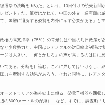
総選挙の決断を固めた」という。
10
日付けの読売新聞
レゼント」だ。筆者はかねて、中国の外交・通商面の
て、国難に退所する姿勢を内外に示す必要がある」と
政権の高支持率（
75
％）の背景には中国の対日政策が
など少数勢力だ。中国はレアメタルの対日輸出制限の“
ージは大きい。「何とかしろ」の声が高まるのは目に
いである。分断を目論む。これに屈してはいけなし、
圧力を牽制する効果があろう。それと同時に、レアメ
オーストラリアの海外鉱山に頼る、②電子機器を回収
辺の
6000
メートルの深海）…など。すでに、調査船「