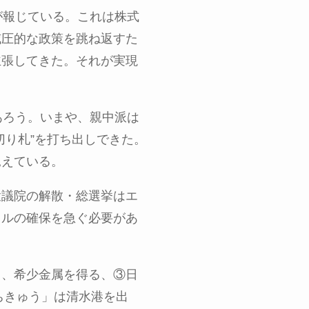
が報じている。これは株式
威圧的な政策を跳ね返すた
主張してきた。それが実現
あろう。いまや、親中派は
切り札”を打ち出しできた。
見えている。
衆議院の解散・総選挙はエ
タルの確保を急ぐ必要があ
し、希少金属を得る、③日
ちきゅう」は清水港を出