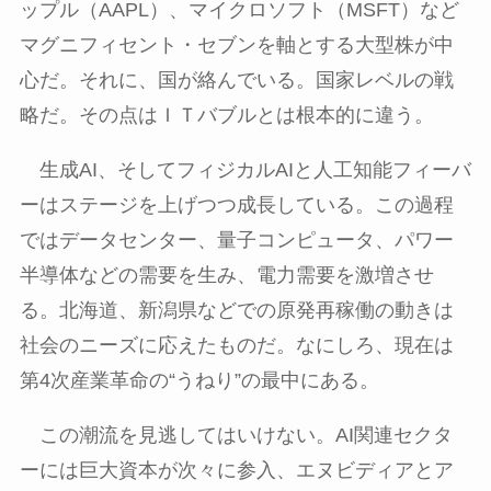
ップル（
AAPL
）、マイクロソフト（
MSFT
）など
マグニフィセント・セブンを軸とする大型株が中
心だ。それに、国が絡んでいる。国家レベルの戦
略だ。その点はＩＴバブルとは根本的に違う。
生成
AI
、そしてフィジカル
AI
と人工知能フィーバ
ーはステージを上げつつ成長している。この過程
ではデータセンター、量子コンピュータ、パワー
半導体などの需要を生み、電力需要を激増させ
る。北海道、新潟県などでの原発再稼働の動きは
社会のニーズに応えたものだ。なにしろ、現在は
第
4
次産業革命の“うねり”の最中にある。
この潮流を見逃してはいけない。
AI
関連セクタ
ーには巨大資本が次々に参入、エヌビディアとア