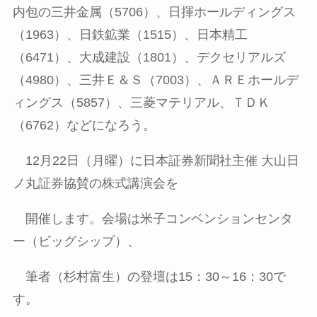
内包の三井金属（
5706
）、日揮ホールディングス
（
1963
）、日鉄鉱業（
1515
）、日本精工
（
6471
）、大成建設（
1801
）、デクセリアルズ
（
4980
）、三井Ｅ＆Ｓ（
7003
）、ＡＲＥホールデ
ィングス（
5857
）、三菱マテリアル、ＴＤＫ
（
6762
）などになろう。
12月
22
日（月曜）に日本証券新聞社主催 大山日
ノ丸証券協賛の株式講演会を
開催します。会場は米子コンベンションセンタ
ー（ビッグシップ）、
筆者（杉村富生）の登壇は
15
：
30
～
16
：
30
で
す。