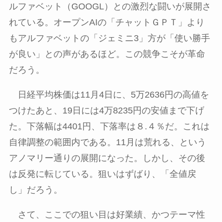
ルファベット（
GOOGL
）との激烈な闘いが展開さ
れている。オープン
AI
の「チャットＧＰＴ」より
もアルファベットの「ジェミニ
3
」方が「使い勝手
が良い」との声があるほど。この競争こそが革命
だろう。
日経平均株価は
11
月
4
日に、
5
万
2636
円の高値を
つけたあと、
19
日には
4
万
8235
円の安値まで下げ
た。下落幅は
4401
円、下落率は８
.
４％だ。これは
自律調整の範囲内である。
11
月は荒れる、という
アノマリー通りの展開になった。しかし、その後
は反発に転じている。狙いはずばり、「全値戻
し」だろう。
さて、ここでの狙い目は好業績、かつテーマ性