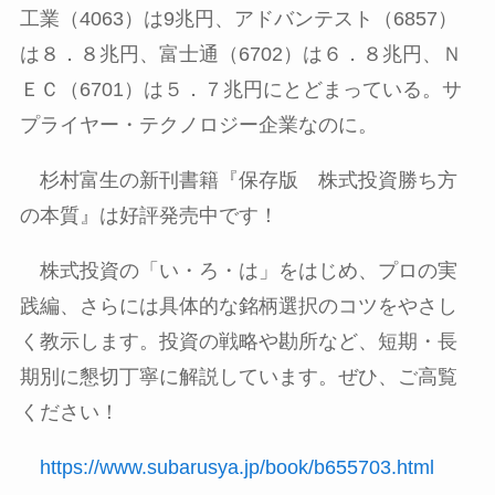
工業（
4063
）は
9
兆円、アドバンテスト（
6857
）
は８．８兆円、富士通（
6702
）は６．８兆円、Ｎ
ＥＣ（
6701
）は５．７兆円にとどまっている。サ
プライヤー・テクノロジー企業なのに。
杉村富生の新刊書籍『保存版 株式投資勝ち方
の本質』は好評発売中です！
株式投資の「い・ろ・は」をはじめ、プロの実
践編、さらには具体的な銘柄選択のコツをやさし
く教示します。投資の戦略や勘所など、短期・長
期別に懇切丁寧に解説しています。ぜひ、ご高覧
ください！
https://www.subarusya.jp/book/b655703.html