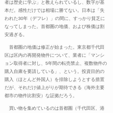
者は歴史に学ぶ」と教えられているし、数字が基
本だ。感性だけでは相場に勝てない。日本は「失
われた
30
年（デフレ）」の間に、すっかり貧乏に
なってしまった。首都圏の地価、および株価は割
安過ぎる。
首都圏の地価は修正が始まった。東京都千代田
区は区内の再開発物件について、業者に「マンシ
ョン取得者に対し、
5
年間の転売禁止、複数物件の
購入自粛を要請している」、という。投資目的の
購入（ほとんど外国人）を排除しようとする措置
だが、それだけ値上がりが期待できる（海外主要
都市の物件比割安）な証拠だろう。
買い物を集めているのは首都圏（千代田区、港