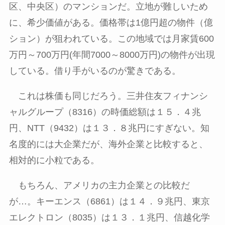
区、中央区）のマンションだ。立地が難しいため
に、希少価値がある。価格帯は
1
億円超の物件（億
ション）が狙われている。この地域では月家賃
600
万円～
700
万円
(
年間
7000
～
8000
万円
)
の物件が出現
している。借り手がいるのが驚きである。
これは株価も同じだろう。三井住友フィナンシ
ャルグループ（
8316
）の時価総額は１５．４兆
円、
NTT
（
9432
）は１３．８兆円にすぎない。知
名度的には大企業だが、海外企業と比較すると、
相対的に小粒である。
もちろん、アメリカの主力企業との比較だ
が
…
。キーエンス（
6861
）は１４．９兆円、東京
エレクトロン（
8035
）は１３．１兆円、信越化学