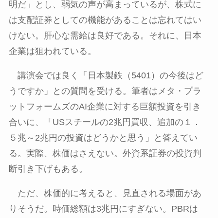
明だ」とし、弱気の声が高まっているが、株式に
は支配証券としての機能があることは忘れてはい
けない。肝心な需給は良好である。それに、日本
企業は狙われている。
講演会では良く「日本製鉄（
5401
）の今後はど
うですか」との質問を受ける。筆者はメタ・プラ
ットフォームズの
AI
企業に対する巨額投資を引き
合いに、「
US
スチールの
2
兆円買収、追加の１．
５兆～
2
兆円の投資はどうかと思う」と答えてい
る。実際、株価はさえない。外資系証券の投資判
断引き下げもある。
ただ、株価的に考えると、見直される場面があ
りそうだ。時価総額は
3
兆円にすぎない。
PBR
は