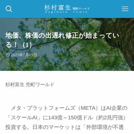
地価、株価の出遅れ修正が始まってい
る！（1）
2025年7月15日
杉村富生 兜町ワールド
メタ・プラットフォームズ（
META
）は
AI
企業の
「スケール
AI
」に
143
億～
150
億ドル（約
2
兆円強）
投資する。日本のマーケットは「外部環境が不透