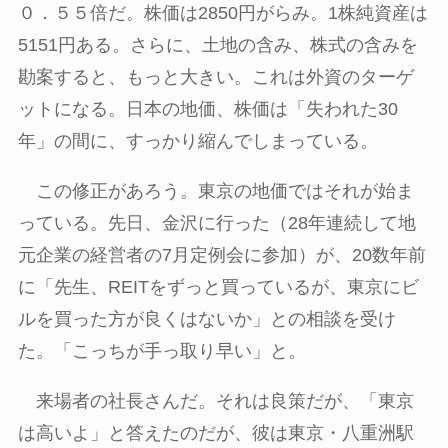
０．５５倍だ。株価は
2850
円がらみ。
1
株純資産は
5151
円ある。さらに、土地の含み、株式の含みを
勘案すると、もっと大きい。これは外資のターゲ
ットになる。日本の地価、株価は「失われた
30
年」の間に、すっかり縮んでしまっている。
この修正があろう。東京の地価ではそれが始ま
っている。先日、金沢に行った（
28
年連続して地
元企業の経営者の
7
月定例会に参加）が、
20
数年前
に「先生、
REIT
をずっと買っているが、東京にビ
ルを買った方が良くはないか」との相談を受け
た。「こっちが手っ取り早い」と。
来場者の社長さんだ。それは良策だが、「東京
は高いよ」と答えたのだが、彼は東京・八重洲駅