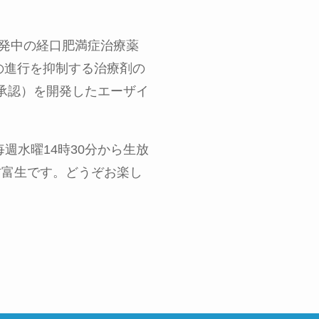
発中の経口肥満症治療薬
の進行を抑制する治療剤の
承認）を開発したエーザイ
毎週水曜
14
時
30
分から生放
村富生です。どうぞお楽し