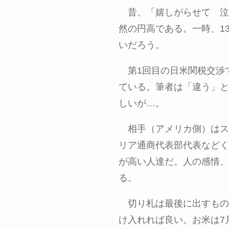
昔、「嬉しがらせて 泣
然の円高である。一時、
1
いだろう。
第
1
回目の日米関税交渉
ている。筆者は「違う」と
しいが…。
相手（アメリカ側）はス
リア通商代表部代表などく
が高い人達だ。人の感情、
る。
切り札は最後に出すもの
け入れれば良い。お米は
7