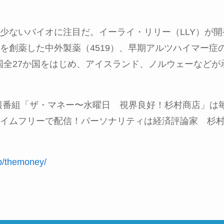
少ないバイオに注目だ。イーライ・リリー（
LLY
）が開
を創薬した中外製薬（
4519
）、早期アルツハイマー症
国全
27
か国をはじめ、アイスランド、ノルウェーなどが
報番組「ザ・マネー〜水曜日 視界良好！杉村商店」は
イムフリーで配信！パーソナリティは経済評論家 杉
jp/themoney/