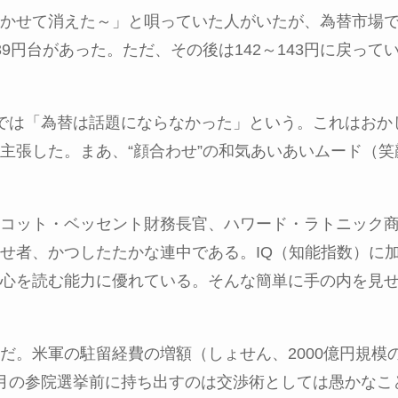
かせて消えた～」と唄っていた人がいたが、為替市場
39
円台があった。ただ、その後は
142
～
143
円に戻って
では「為替は話題にならなかった」という。これはおか
主張した。まあ、“顔合わせ”の和気あいあいムード（
コット・ベッセント財務長官、ハワード・ラトニック
せ者、かつしたたかな連中である。
IQ
（知能指数）に
心を読む能力に優れている。そんな簡単に手の内を見
だ。米軍の駐留経費の増額（しょせん、
2000
億円規模
月の参院選挙前に持ち出すのは交渉術としては愚かなこ