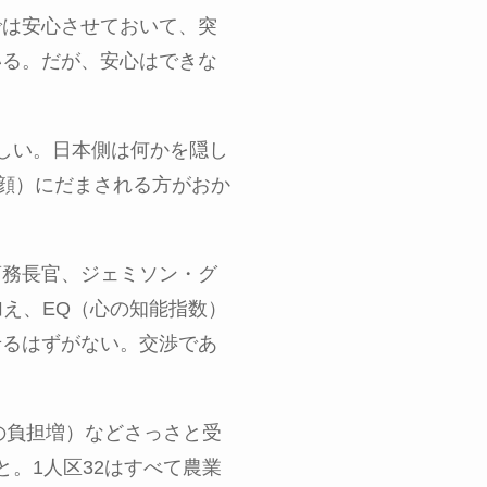
では安心させておいて、突
いる。だが、安心はできな
しい。日本側は何かを隠し
笑顔）にだまされる方がおか
商務長官、ジェミソン・グ
加え、
EQ
（心の知能指数）
せるはずがない。交渉であ
の負担増）などさっさと受
と。
1
人区
32
はすべて農業