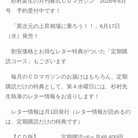
杉村富生の月刊株式ＣＤマガジン
2026
年
6
月
号 予約受付中です！
「異次元の上昇相場に乗ろう！！」
6
月
17
日
（水）発売！
割安価格とお得なレター特典がついた「定期購
読コース」もございます
毎月のＣＤマガジンのお届けはもちろん、定期
購読だけの特典として、第４水曜日には、杉村先
生執筆のレター情報をお送りします！
レター情報は月
1
回発行（レター情報が読めるの
は、定期購読だけの特典です）
【ＣＤ版】 定期購読
=6
ヶ月
48,400
円